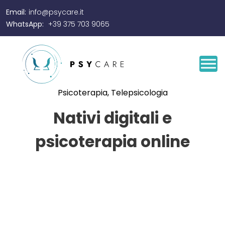
Email:
info@psycare.it
WhatsApp:
+39 375 703 9065
Psicoterapia
,
Telepsicologia
Nativi digitali e
psicoterapia online
By
Tonia Gallo