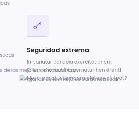
Seguridad extrema
In pariatur conubia exercitationem
Cillum, rhoncus! Aspernatur hen drerit!
Morbi pariatur tempora platea volutpat?