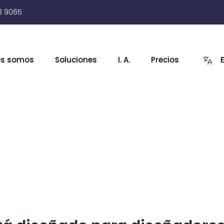
3 9065
es somos
Soluciones
I. A.
Precios