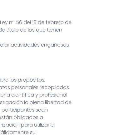
Ley nº 56 del 18 de febrero de
 título de los que tienen
 avalar actividades engañosas
re los propósitos,
atos personales recopilados
ía científica y profesional
stigación la plena libertad de
s participantes sean
están obligados a
ización para utilizar el
 válidamente su