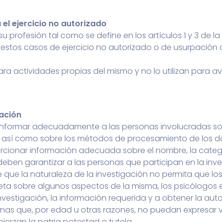
 el ejercicio no autorizado
 profesión tal como se define en los artículos 1 y 3 de la 
estos casos de ejercicio no autorizado o de usurpación de
 para actividades propias del mismo y no lo utilizan para
gación
n informar adecuadamente a las personas involucradas sob
, así como sobre los métodos de procesamiento de los d
ionar información adecuada sobre el nombre, la categor
, deben garantizar a las personas que participan en la inve
e que la naturaleza de la investigación no permita que lo
ta sobre algunos aspectos de la misma, los psicólogos 
investigación, la información requerida y a obtener la autor
rsonas que, por edad u otras razones, no puedan expresar
erzan la patria potestad o tutela..