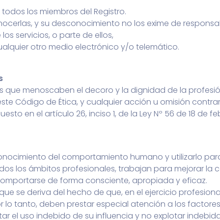
 todos los miembros del Registro.
cerlas, y su desconocimiento no los exime de responsabil
s servicios, o parte de ellos,
ualquier otro medio electrónico y/o telemático.
s
 que menoscaben el decoro y la dignidad de la profesió
ste Código de Ética, y cualquier acción u omisión contrari
o en el artículo 26, inciso 1, de la Ley Nº 56 de 18 de fe
conocimiento del comportamiento humano y utilizarlo par
dos los ámbitos profesionales, trabajan para mejorar la
comportarse de forma consciente, apropiada y eficaz.
que se deriva del hecho de que, en el ejercicio profesiona
r lo tanto, deben prestar especial atención a los factores
vitar el uso indebido de su influencia y no explotar indebi