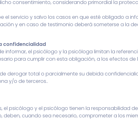
ar dicho consentimiento, considerando primordial la protec
el servicio y salvo los casos en que esté obligado a infor
ación y en caso de testimonio deberá someterse a la dec
a confidencialidad
 informar, el psicólogo y la psicóloga limitan la referen
esario para cumplir con esta obligación, a los efectos de
e derogar total o parcialmente su debida confidencialid
ona y/o de terceros..
 el psicólogo y el psicólogo tienen la responsabilidad de i
mo, deben, cuando sea necesario, comprometer a los miem