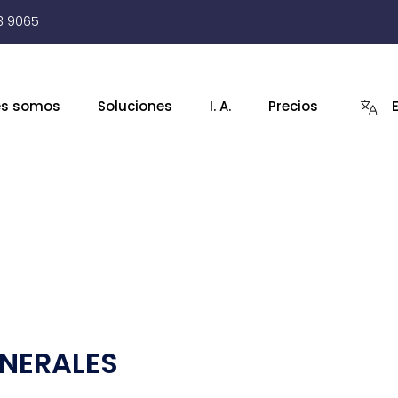
3 9065
es somos
Soluciones
I. A.
Precios
ENERALES