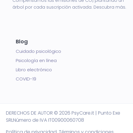
Compensamos las emisiones de CO₂ plantando un
árbol por cada suscripción activada:
Descubra más.
Blog
Cuidado psicológico
Psicología en línea
Libro electrónico
COVID-19
DERECHOS DE AUTOR
© 2026 PsyCare.it | Punto Exe
SRL
Número de IVA IT00900060708
Política de privacidad,
Términos y condiciones
,