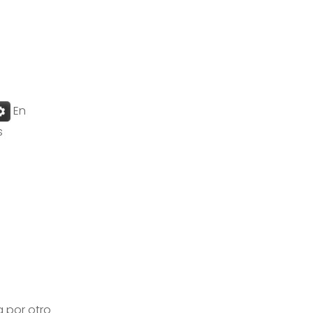
En
s
a
a por otro