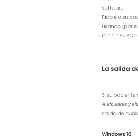
software..
Pídale a su pa
usando (por ej
reinicie su PC o
La salida d
Si su paciente
Auriculares y al
salida de audio
Windows 10