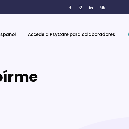
<
Español
Accede a PsyCare para colaboradores
oírme