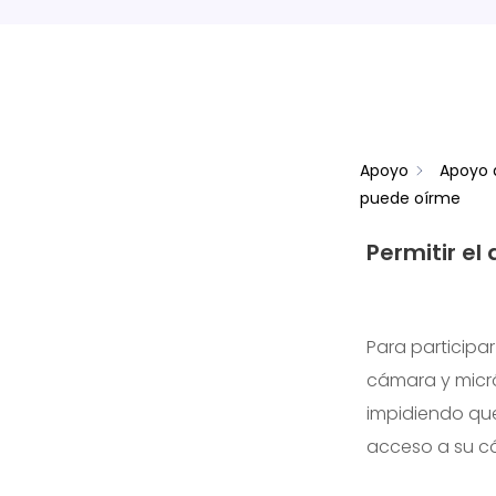
Apoyo
Apoyo 
puede oírme
Permitir el
Para participa
cámara y micró
impidiendo que
acceso a su c