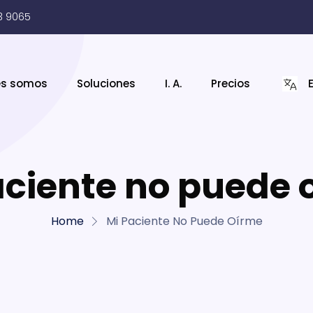
3 9065
es somos
Soluciones
I. A.
Precios
aciente no puede 
Home
Mi Paciente No Puede Oírme