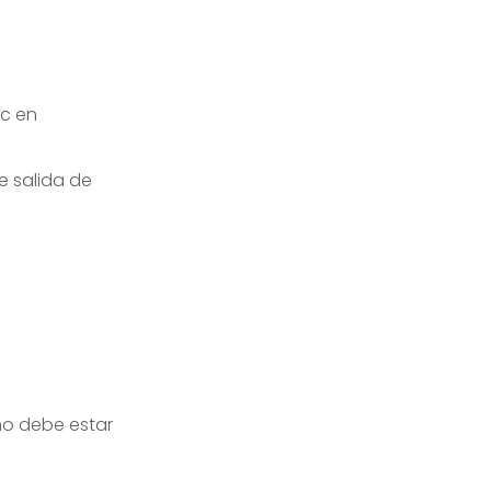
ic en
de salida de
 no debe estar