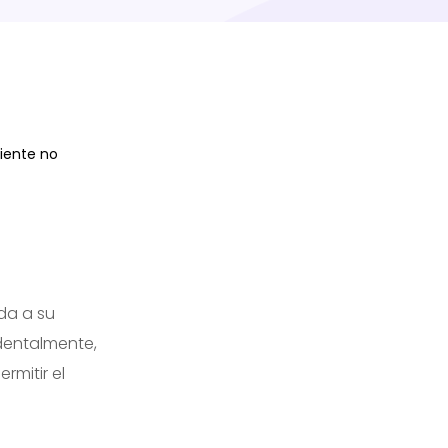
iente no
da a su
dentalmente,
rmitir el