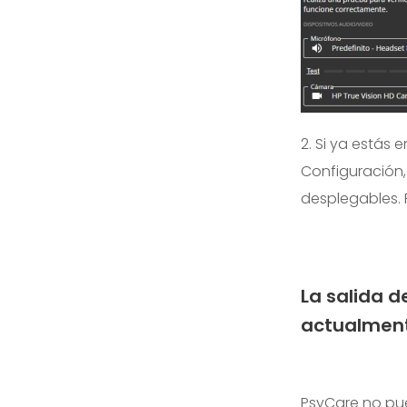
2. Si ya estás 
Configuración,
desplegables. 
La salida d
actualment
PsyCare no pued