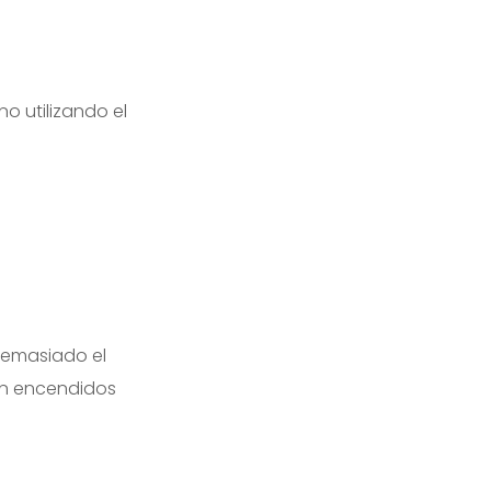
o utilizando el
demasiado el
én encendidos