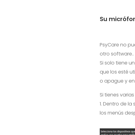
Su micrófon
PsyCare no pue
otro software..
Si solo tiene 
que los esté ut
o apague y enc
Si tienes varia
1. Dentro de l
los menús desp