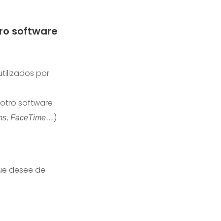
ro software
tilizados por
 otro software
)
ams, FaceTime…
que desee de