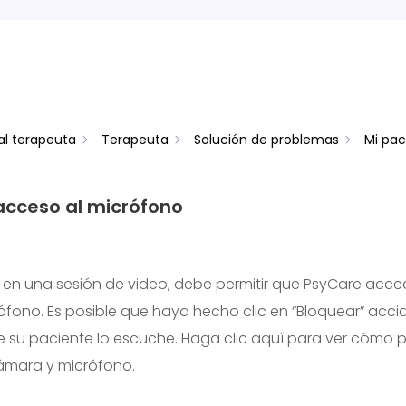
al terapeuta
Terapeuta
Solución de problemas
Mi pac
 acceso al micrófono
r en una sesión de video, debe permitir que PsyCare acce
fono. Es posible que haya hecho clic en “Bloquear” acci
 su paciente lo escuche.
Haga clic aquí para ver cómo pe
ámara y micrófono.