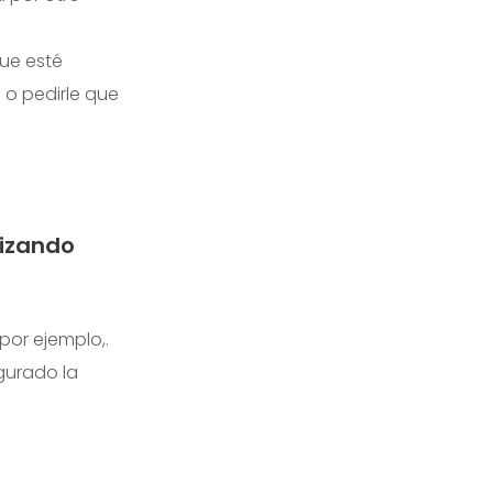
que esté
) o pedirle que
lizando
por ejemplo,.
gurado la