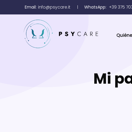
Email:
info@psycare.it
WhatsApp:
+39 375 70
Quién
Mi p