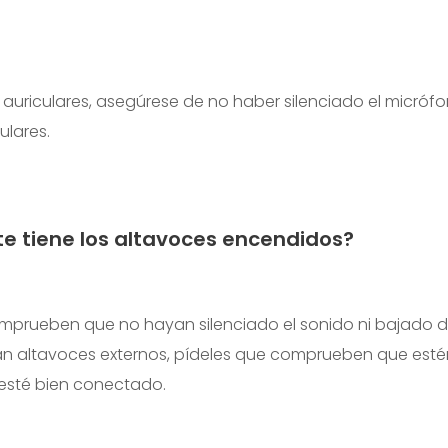
 auriculares, asegúrese de no haber silenciado el micrófon
ulares.
te tiene los altavoces encendidos?
mprueben que no hayan silenciado el sonido ni bajado 
san altavoces externos, pídeles que comprueben que est
 esté bien conectado.