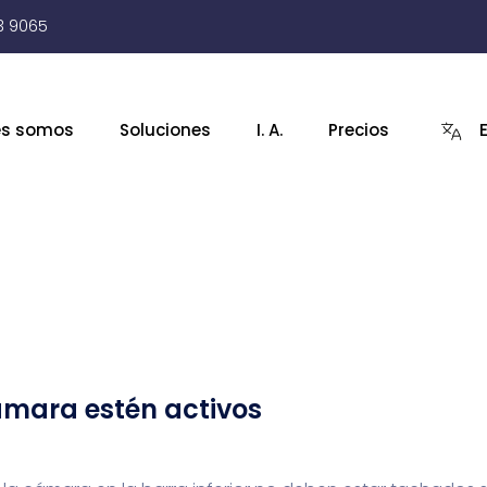
3 9065
es somos
Soluciones
I. A.
Precios
ámara estén activos