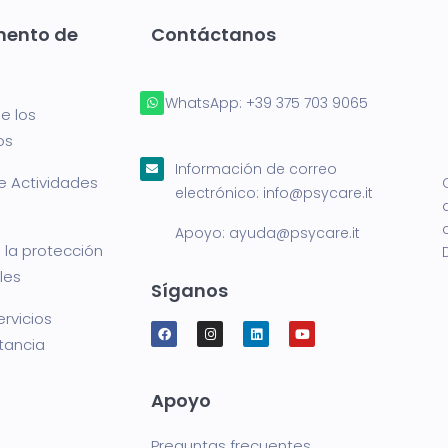
mento de
Contáctanos
WhatsApp:
+39 375 703 9065
e los
os
Información de correo
e Actividades
electrónico:
info@psycare.it
Apoyo:
ayuda@psycare.it
 la protección
les
Síganos
ervicios
stancia
Apoyo
Preguntas frecuentes