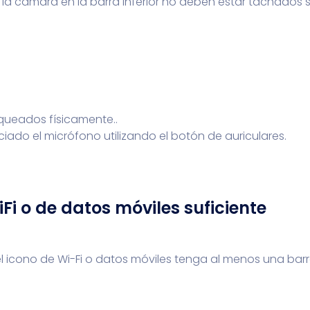
 y la cámara en la barra inferior no deben estar tachad
queados físicamente..
iado el micrófono utilizando el botón de auriculares.
i o de datos móviles suficiente
 icono de Wi-Fi o datos móviles tenga al menos una barra.