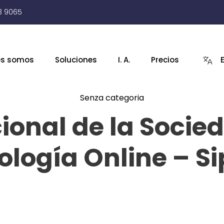
3 9065
es somos
Soluciones
I. A.
Precios
Senza categoria
onal de la Socied
ología Online – Si
By
Josef