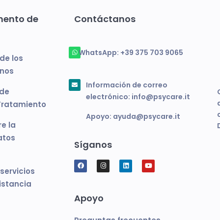
mento de
Contáctanos
WhatsApp:
+39 375 703 9065
de los
anos
Información de correo
 de
electrónico:
info@psycare.it
Tratamiento
Apoyo:
ayuda@psycare.it
e la
atos
Síganos
 servicios
istancia
Apoyo