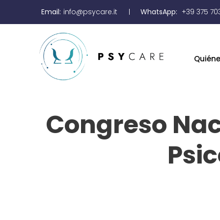
Email:
info@psycare.it
WhatsApp:
+39 375 70
Quién
Congreso Naci
Psic