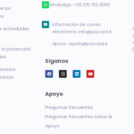
WhatsApp:
+39 375 703 9065
e los
os
Información de correo
e Actividades
electrónico:
info@psycare.it
Apoyo:
ayuda@psycare.it
 la protección
les
Síganos
ervicios
stancia
Apoyo
Preguntas frecuentes
Preguntas frecuentes sobre IA.
Apoyo