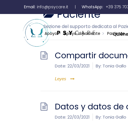
Email:
info@psycare.it
WhatsApp:
+39 375 70
Paciente
Sezione del supporto dedicata al Paz
Apoyo
Apoyo al paciente
Paciente
Quién
Compartir docume
Date:
22/03/2021
By:
Tonia Gallo
Leyes
Datos y datos de 
Date:
22/03/2021
By:
Tonia Gallo