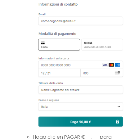
Haga clic en PAGAR €__,__ para