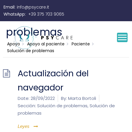
Email:
info@psycare.it
Solución de
WhatsApp:
+39 375 703 9065
problemas
Apoyo
Apoyo al paciente
Paciente
Solución de problemas
Actualización del
navegador
Date:
28/09/2022
By:
Marta Bortoli
Sección:
Solución de problemas
,
Solución de
problemas
Leyes