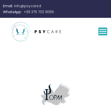
Email:
info@psycare.it
WhatsApp:
+39 375 703 9065