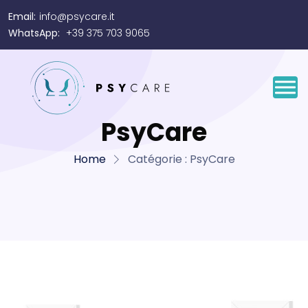
Email:
info@psycare.it
WhatsApp:
+39 375 703 9065
PsyCare
Home
Catégorie :
PsyCare