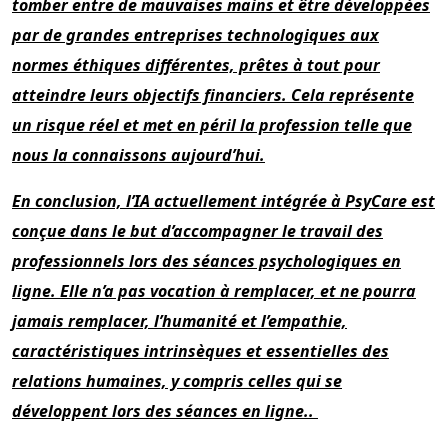
tomber entre de mauvaises mains et être développées
par de grandes entreprises technologiques aux
normes éthiques différentes, prêtes à tout pour
atteindre leurs objectifs financiers. Cela représente
un risque réel et met en péril la profession telle que
nous la connaissons aujourd’hui.
En conclusion, l’IA actuellement intégrée à PsyCare est
conçue dans le but d’accompagner le travail des
professionnels lors des séances psychologiques en
ligne. Elle n’a pas vocation à remplacer, et ne pourra
jamais remplacer, l’humanité et l’empathie,
caractéristiques intrinsèques et essentielles des
relations humaines, y compris celles qui se
développent lors des séances en ligne..