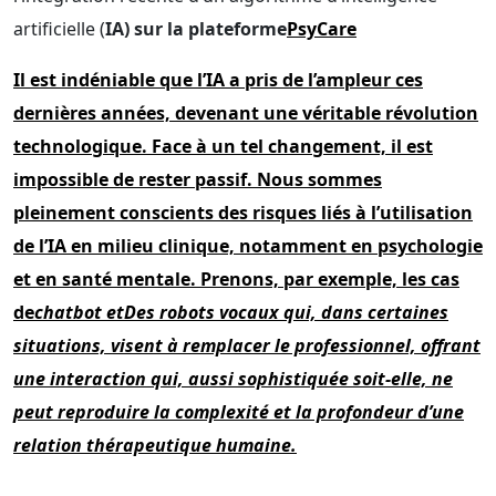
artificielle (
IA) sur la plateforme
PsyCare
Il est indéniable que l’IA a pris de l’ampleur ces
dernières années, devenant une véritable révolution
technologique. Face à un tel changement, il est
impossible de rester passif. Nous sommes
pleinement conscients des risques liés à l’utilisation
de l’IA en milieu clinique, notamment en psychologie
et en santé mentale. Prenons, par exemple, les cas
de
chatbot et
Des robots vocaux qui, dans certaines
situations, visent à remplacer le professionnel, offrant
une interaction qui, aussi sophistiquée soit-elle, ne
peut reproduire la complexité et la profondeur d’une
relation thérapeutique humaine.