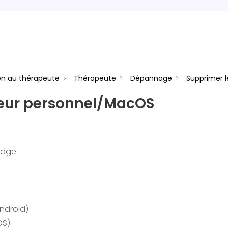
en au thérapeute
Thérapeute
Dépannage
Supprimer l
eur personnel/MacOS
Edge
ndroid)
OS)