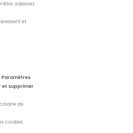
être, saisissez
téressent et
à
Paramètres
 et supprimer
la barre de
s cookies.