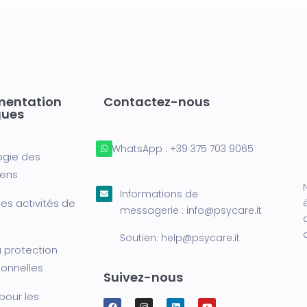
mentation
Contactez-nous
gues
WhatsApp :
+39 375 703 9065
ogie des
iens
Informations de
es activités de
messagerie :
info@psycare.it
Soutien:
help@psycare.it
a protection
onnelles
Suivez-nous
 pour les