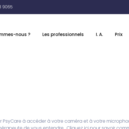
3 9065
ommes-nous ?
Les professionnels
I. A.
Prix
er PsyCare à accéder à votre caméra et à votre microphon
 thérapeute de vous entendre..
Cliquez ici pour savoir com