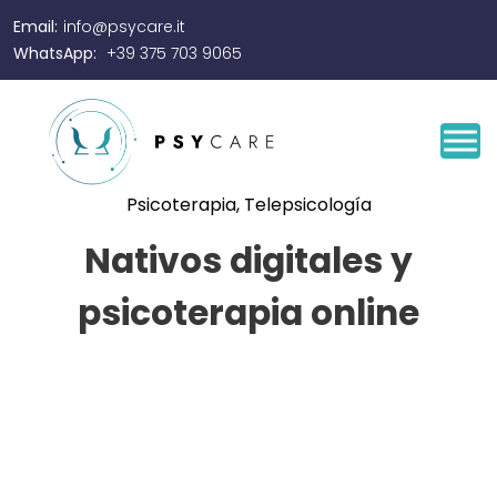
Email:
info@psycare.it
WhatsApp:
+39 375 703 9065
Psicoterapia
,
Telepsicología
Nativos digitales y
psicoterapia online
By
Josef