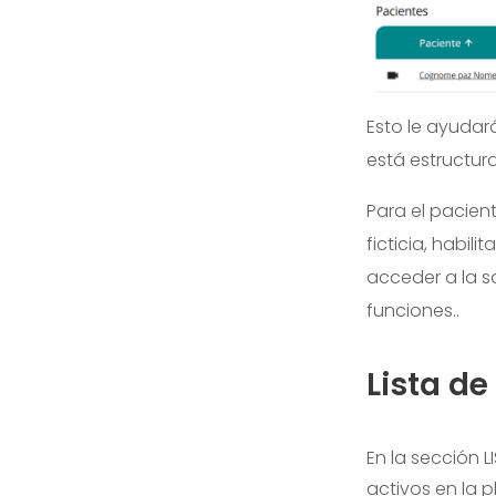
Esto le ayudar
está estructur
Para el pacien
ficticia, habi
acceder a la sa
funciones..
Lista de
En la sección L
activos en la 