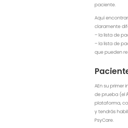
paciente.
Aquí encontra
claramente dife
– la lista de p
– la lista de 
que pueden re
Pacient
A
En su primer i
de prueba (el
plataforma, co
y tendrás habi
PsyCare.