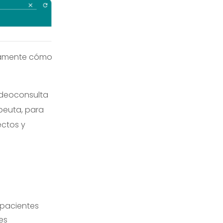
atamente cómo
videoconsulta
apeuta, para
ectos y
s pacientes
es