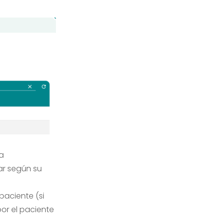
a
ar según su
paciente (si
por el paciente