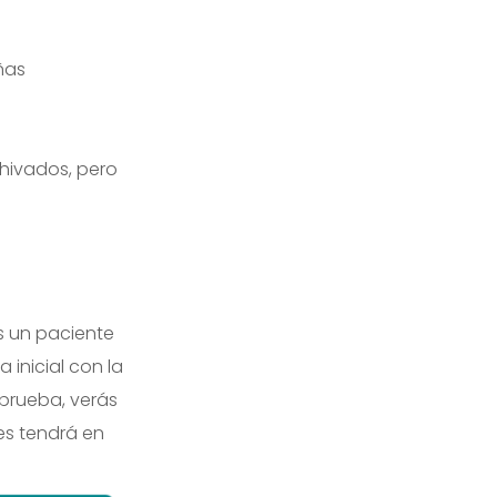
ñas
chivados, pero
os un paciente
a inicial con la
 prueba, verás
es tendrá en