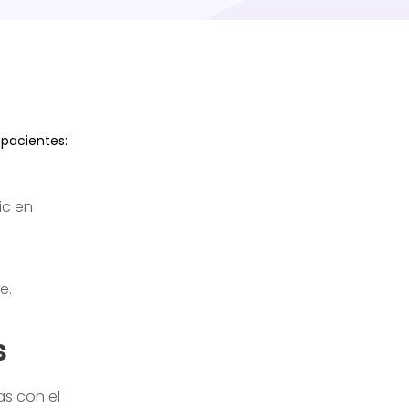
 pacientes:
ic en
e.
s
as con el