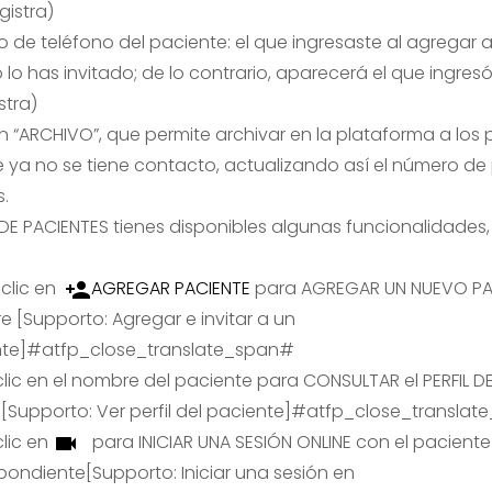
egistra)
 de teléfono del paciente: el que ingresaste al agregar al
lo has invitado; de lo contrario, aparecerá el que ingresó
stra)
n “ARCHIVO”, que permite archivar en la plataforma a los
e ya no se tiene contacto, actualizando así el número de
s.
A DE PACIENTES tienes disponibles algunas funcionalidades
clic en
AGREGAR PACIENTE
para AGREGAR UN NUEVO PA
e [Supporto:
Agregar e invitar a un
te
]#atfp_close_translate_span#
lic en el nombre del paciente para CONSULTAR el PERFIL D
e[Supporto:
Ver perfil del paciente
]#atfp_close_translat
lic en
para INICIAR UNA SESIÓN ONLINE con el paciente
pondiente[Supporto:
Iniciar una sesión en