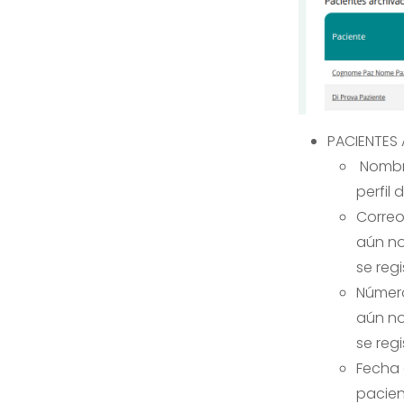
PACIENTES 
Nombre
perfil
Correo
aún no
se regi
Número
aún no 
se regi
Fecha 
pacien