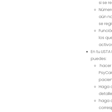
si se r
Número
aún no 
se regi
Funció
los qu
activo
En tu LIST
puedes:
hacer 
PsyCar
pacien
Haga c
detall
haga c
corres