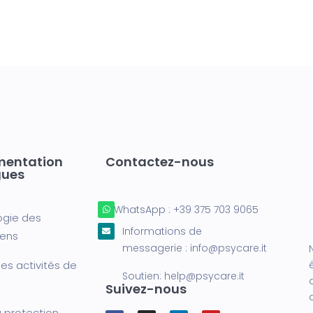
mentation
Contactez-nous
gues
WhatsApp :
+39 375 703 9065
ogie des
Informations de
iens
messagerie :
info@psycare.it
es activités de
Soutien:
help@psycare.it
Suivez-nous
a protection