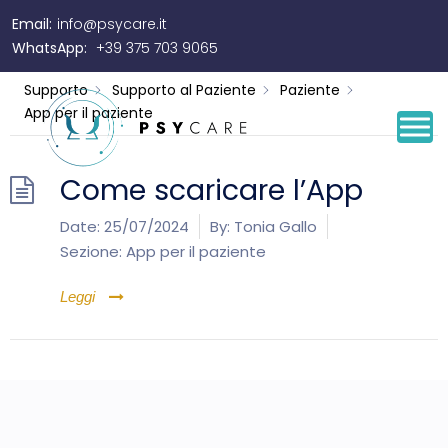
Email:
info@psycare.it
App per il paziente
WhatsApp:
+39 375 703 9065
Supporto
Supporto al Paziente
Paziente
App per il paziente
Come scaricare l’App
Date:
25/07/2024
By:
Tonia Gallo
Sezione:
App per il paziente
Leggi