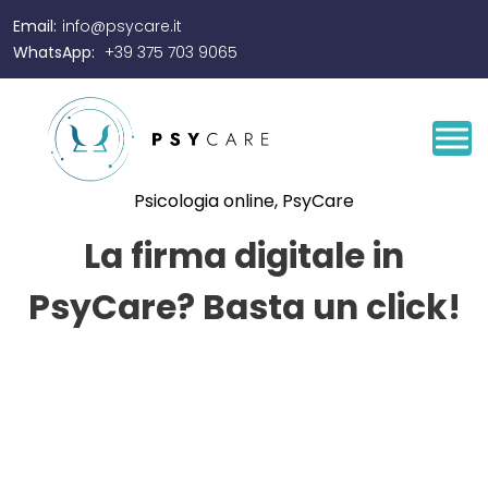
Email:
info@psycare.it
WhatsApp:
+39 375 703 9065
Psicologia online
,
PsyCare
La firma digitale in
PsyCare? Basta un click!
By
Tonia Gallo