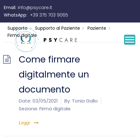
Email:
info@psycare.it
Firma digitale
WhatsApp:
+39 375 703 9065
Supporto
Supporto al Paziente
Paziente
Firma digitale
Come firmare
digitalmente un
documento
Date:
03/05/2021
By:
Tonia Gallo
Sezione:
Firma digitale
Leggi