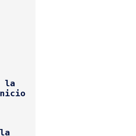
 la 
a 