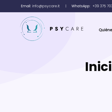
Email:
info@psycare.it
WhatsApp:
+39 375 70
Quién
Inic