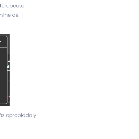
l terapeuta
line del
más apropiada y