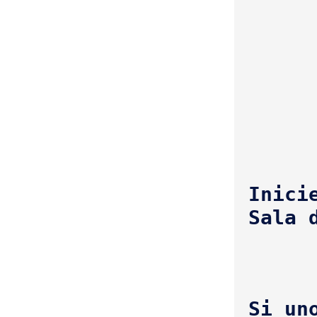
Inici
Si un