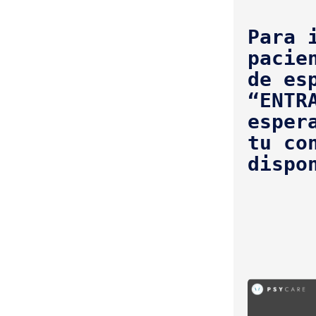
Para 
pacie
de es
“ENTR
esper
tu co
dispo