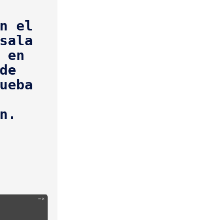
n el 
sala 
 en 
e 
ueba 
n.