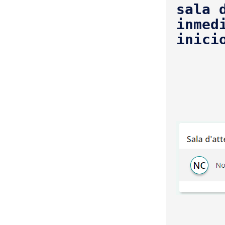
sala 
inmed
inici