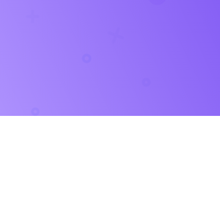
COPYRIGHT
© 2026 PsyCare.it | Punto Exe SRL PARTITA IVA
IT00900060708
Privacy Policy,
Termini e Condizioni
,
Politica per la
sicurezza delle informazioni
Tutti i diritti riservati
Credits by
Freepik
Flaticon