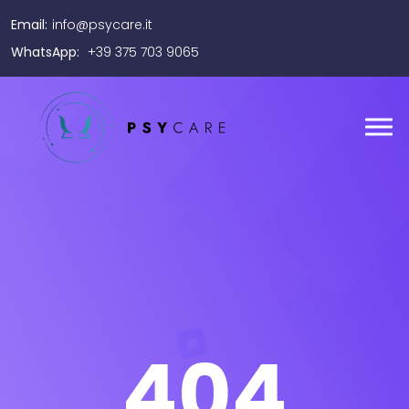
Email:
info@psycare.it
WhatsApp:
+39 375 703 9065
404