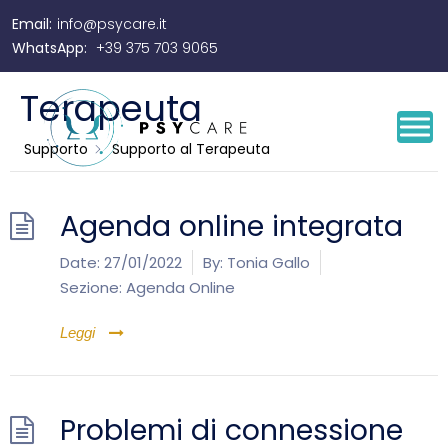
Email:
info@psycare.it
Supporto al
WhatsApp:
+39 375 703 9065
Terapeuta
Supporto
Supporto al Terapeuta
Agenda online integrata
Date:
27/01/2022
By:
Tonia Gallo
Sezione:
Agenda Online
Leggi
Problemi di connessione