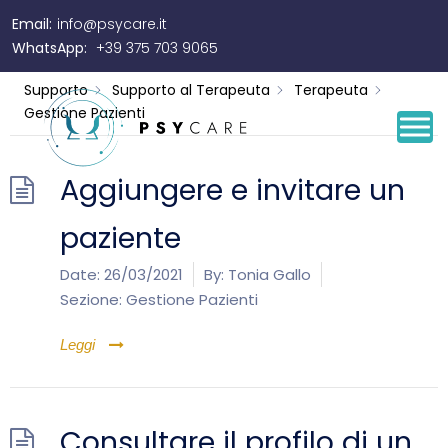
Email:
info@psycare.it
Gestione Pazienti
WhatsApp:
+39 375 703 9065
Supporto
Supporto al Terapeuta
Terapeuta
Gestione Pazienti
Aggiungere e invitare un
paziente
Date:
26/03/2021
By:
Tonia Gallo
Sezione:
Gestione Pazienti
Leggi
Consultare il profilo di un