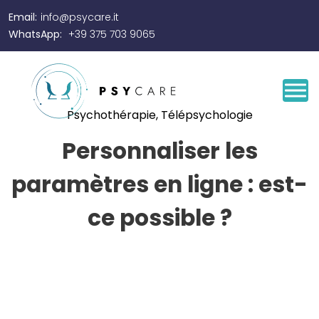
Email:
info@psycare.it
WhatsApp:
+39 375 703 9065
Psychothérapie
,
Télépsychologie
Personnaliser les
paramètres en ligne : est-
ce possible ?
By
Josef