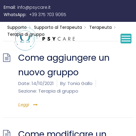
Email:
info@psycare.it
Terapia di gruppo
WhatsApp:
+39 375 703 9065
Supporto
Supporto al Terapeuta
Terapeuta
Terapia di gruppo
Come aggiungere un
nuovo gruppo
Date:
14/10/2021
By:
Tonia Gallo
Sezione:
Terapia di gruppo
Leggi
Come modificare un