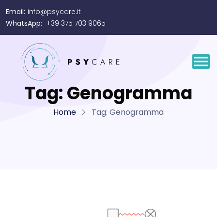
Email:
info@psycare.it
WhatsApp:
+39 375 703 9065
Tag:
Genogramma
Home
Tag:
Genogramma